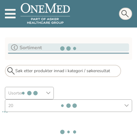
Sortiment
Usortert
20