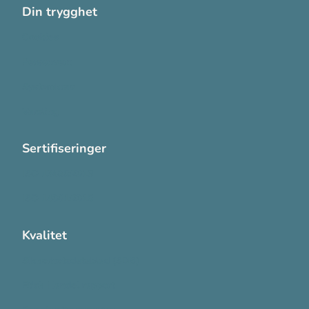
Din trygghet
Cookies
Personvern
Systemkrav
Varsling
Sertifiseringer
ISO 13485:2016
ISO 14001:2015
Kvalitet
Sikkerhetsdatablad (SDS)
Etisk Handel rapport