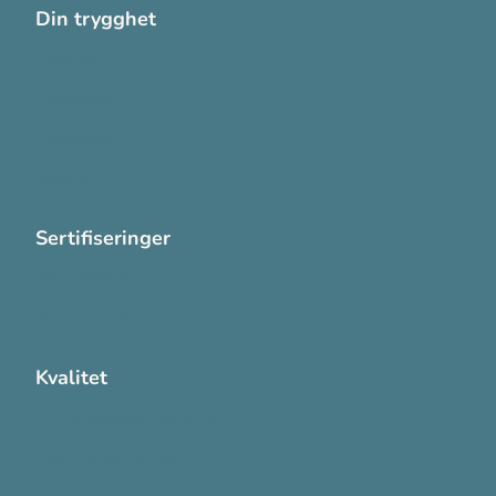
Din trygghet
Cookies
Personvern
Systemkrav
Varsling
Sertifiseringer
ISO 13485:2016
ISO 14001:2015
Kvalitet
Sikkerhetsdatablad (SDS)
Etisk Handel rapport