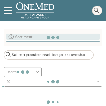
Sortiment
Usortert
20