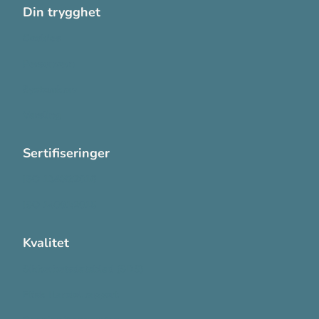
Din trygghet
Cookies
Personvern
Systemkrav
Varsling
Sertifiseringer
ISO 13485:2016
ISO 14001:2015
Kvalitet
Sikkerhetsdatablad (SDS)
Etisk Handel rapport