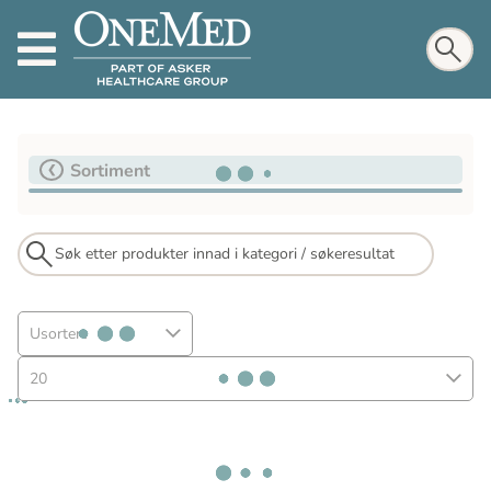
Sortiment
Usortert
20