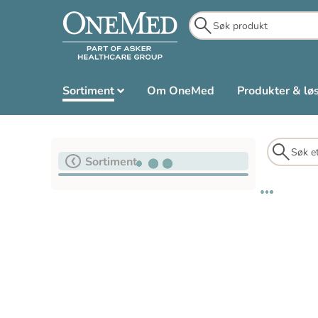
Sortiment
Om OneMed
Produkter & lø
Sortiment