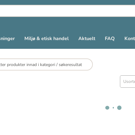
sninger
Miljø & etisk handel
Aktuelt
FAQ
Kont
Usorte