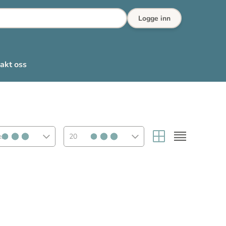
Logge inn
akt oss
rt
20