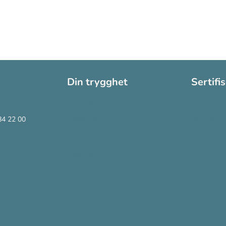
Din trygghet
Sertifi
Cookies
ISO 13485
84 22 00
Personvern
ISO 14001
Systemkrav
Varsling