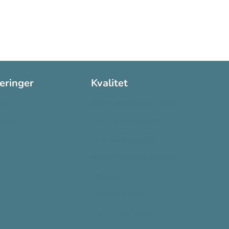
seringer
Kvalitet
:2016
Sikkerhetsdatablad (SDS)
:2015
Etisk Handel rapport
Bærekraftsrapporten
Supplier Code of Conduct
Ecovadis
Plastløftet 2025
Grønt Punkt Norge