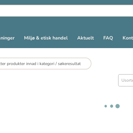
sninger
Miljø & etisk handel
Aktuelt
FAQ
Kont
Usorte