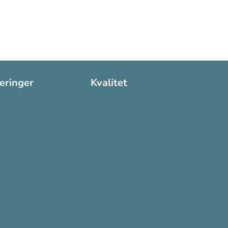
seringer
Kvalitet
:2016
Sikkerhetsdatablad (SDS)
:2015
Etisk Handel rapport
Bærekraftsrapporten
Supplier Code of Conduct
Ecovadis
Plastløftet 2025
Grønt Punkt Norge