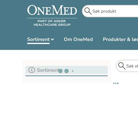
Sortiment
Om OneMed
Produkter & lø
Sortiment