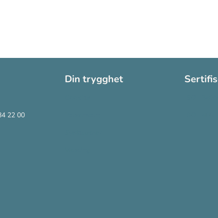
Din trygghet
Sertifi
Cookies
ISO 13485
84 22 00
Personvern
ISO 14001
Systemkrav
Varsling