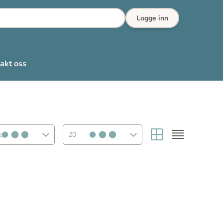
Logge inn
akt oss
rt
20