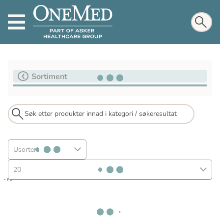
Sortiment
Usortert
20