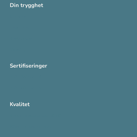
Din trygghet
Cookies
Personvern
Systemkrav
Varsling
Sertifiseringer
ISO 13485:2016
ISO 14001:2015
Kvalitet
Sikkerhetsdatablad (SDS)
Etisk Handel rapport