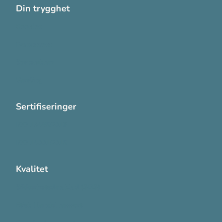
Din trygghet
Cookies
Personvern
Systemkrav
Varsling
Sertifiseringer
ISO 13485:2016
ISO 14001:2015
Kvalitet
Sikkerhetsdatablad (SDS)
Etisk Handel rapport