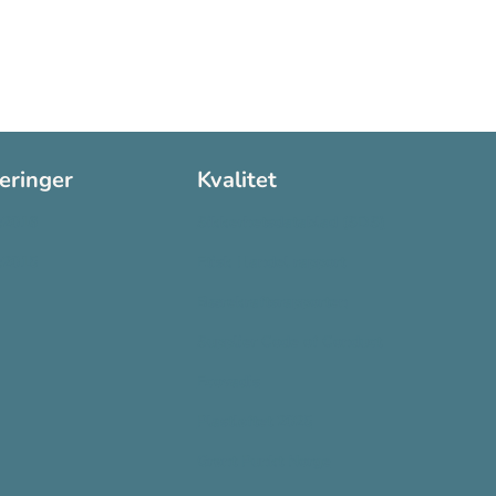
seringer
Kvalitet
:2016
Sikkerhetsdatablad (SDS)
:2015
Etisk Handel rapport
Bærekraftsrapporten
Supplier Code of Conduct
Ecovadis
Plastløftet 2025
Grønt Punkt Norge