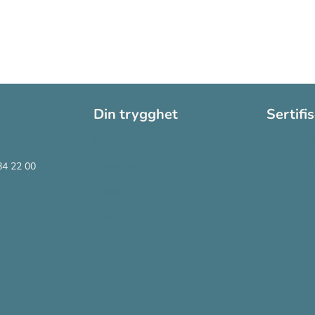
Din trygghet
Sertifi
Cookies
ISO 13485
84 22 00
Personvern
ISO 14001
Systemkrav
Varsling