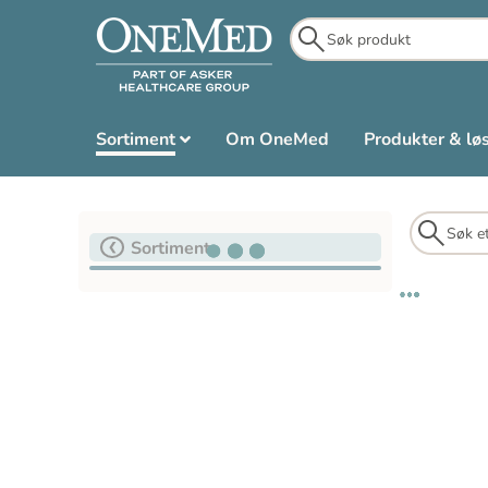
Sortiment
Om OneMed
Produkter & lø
Sortiment