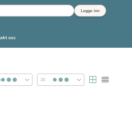
Logge inn
akt oss
rt
20