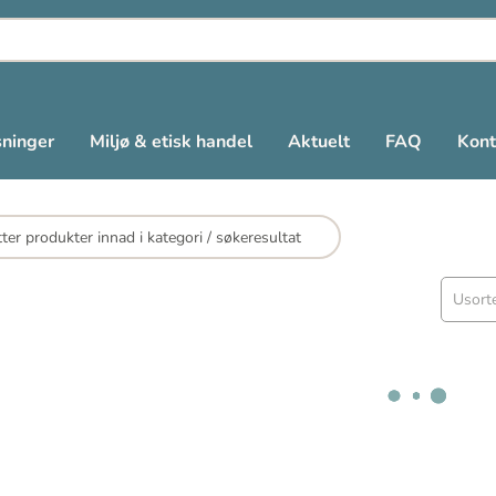
sninger
Miljø & etisk handel
Aktuelt
FAQ
Kont
Usorte