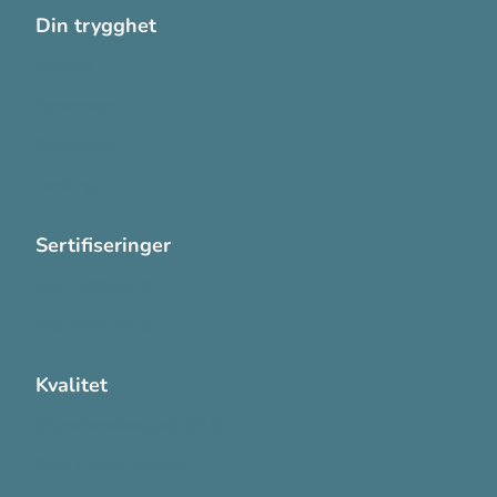
Din trygghet
Cookies
Personvern
Systemkrav
Varsling
Sertifiseringer
ISO 13485:2016
ISO 14001:2015
Kvalitet
Sikkerhetsdatablad (SDS)
Etisk Handel rapport