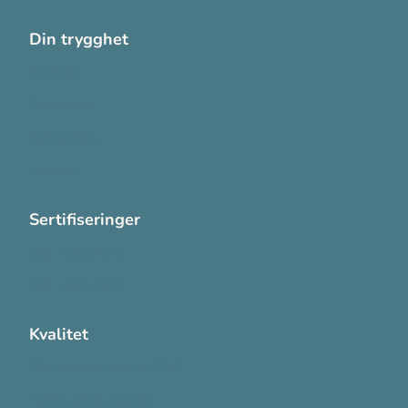
Din trygghet
Cookies
Personvern
Systemkrav
Varsling
Sertifiseringer
ISO 13485:2016
ISO 14001:2015
Kvalitet
Sikkerhetsdatablad (SDS)
Etisk Handel rapport