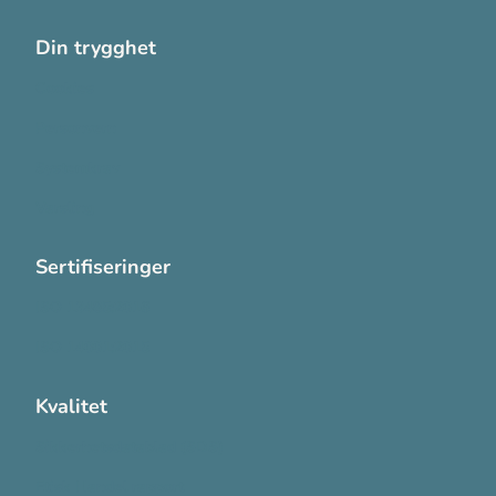
Din trygghet
Cookies
Personvern
Systemkrav
Varsling
Sertifiseringer
ISO 13485:2016
ISO 14001:2015
Kvalitet
Sikkerhetsdatablad (SDS)
Etisk Handel rapport