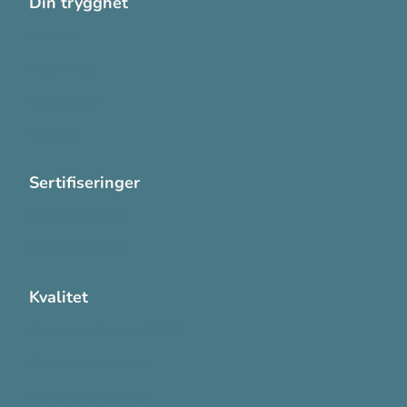
Din trygghet
Cookies
Personvern
Systemkrav
Varsling
Sertifiseringer
ISO 13485:2016
ISO 14001:2015
Kvalitet
Sikkerhetsdatablad (SDS)
Etisk Handel rapport
Bærekraftsrapporten