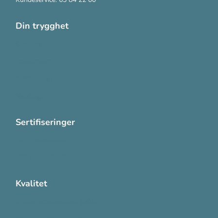
Din trygghet
Cookies
Personvern
Systemkrav
Varsling
Sertifiseringer
ISO 13485:2016
ISO 14001:2015
Kvalitet
Sikkerhetsdatablad (SDS)