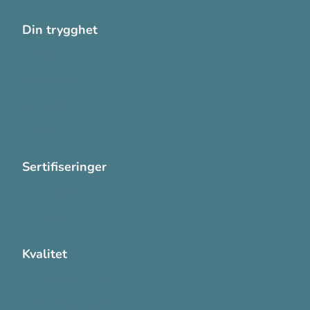
Din trygghet
Cookies
Personvern
Systemkrav
Varsling
Sertifiseringer
ISO 13485:2016
ISO 14001:2015
Kvalitet
Sikkerhetsdatablad (SDS)
Etisk Handel rapport