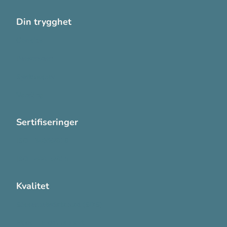
Din trygghet
Cookies
Personvern
Systemkrav
Varsling
Sertifiseringer
ISO 13485:2016
ISO 14001:2015
Kvalitet
Sikkerhetsdatablad (SDS)
Etisk Handel rapport