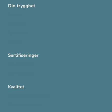
Din trygghet
Cookies
Personvern
Systemkrav
Varsling
Sertifiseringer
ISO 13485:2016
ISO 14001:2015
Kvalitet
Sikkerhetsdatablad (SDS)
Etisk Handel rapport