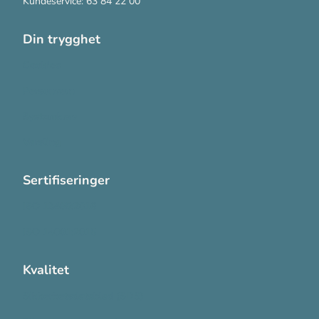
Kundeservice: 63 84 22 00
Din trygghet
Cookies
Personvern
Systemkrav
Varsling
Sertifiseringer
ISO 13485:2016
ISO 14001:2015
Kvalitet
Sikkerhetsdatablad (SDS)