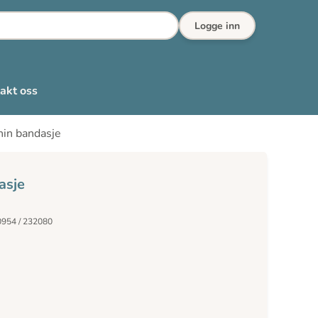
Logge inn
akt oss
hin bandasje
asje
0954 / 232080