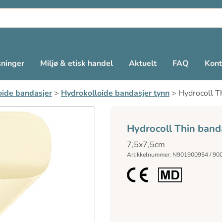
sninger
Miljø & etisk handel
Aktuelt
FAQ
Kont
oide bandasjer
>
Hydrokolloide bandasjer tynn
>
Hydrocoll T
Hydrocoll Thin band
7,5x7,5cm
Artikkelnummer: N901900954 / 90