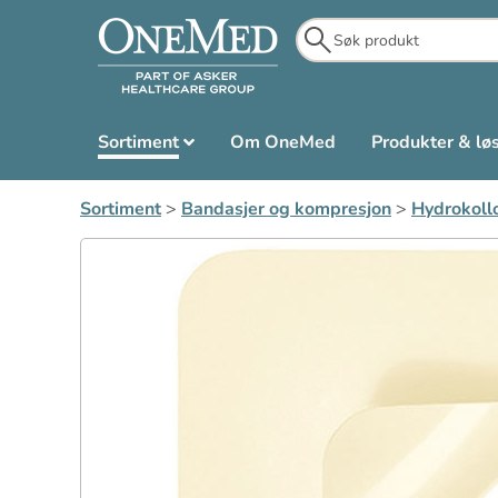
Sortiment
Om OneMed
Produkter & lø
Sortiment
>
Bandasjer og kompresjon
>
Hydrokoll