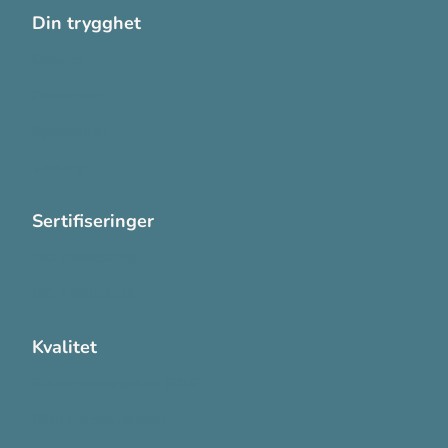
Din trygghet
Cookies
Personvern
Systemkrav
Varsling
Sertifiseringer
ISO 13485:2016
ISO 14001:2015
Kvalitet
Sikkerhetsdatablad (SDS)
Etisk Handel rapport