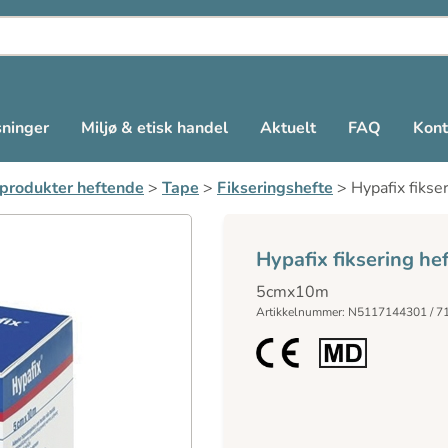
sninger
Miljø & etisk handel
Aktuelt
FAQ
Kont
sprodukter heftende
>
Tape
>
Fikseringshefte
>
Hypafix fiks
Hypafix fiksering h
5cmx10m
Artikkelnummer: N5117144301 / 7