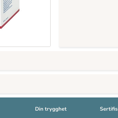
Din trygghet
Sertifi