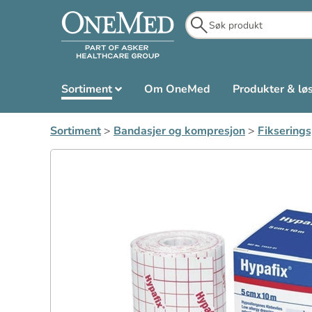
Sortiment
Om OneMed
Produkter & lø
Sortiment
>
Bandasjer og kompresjon
>
Fiksering