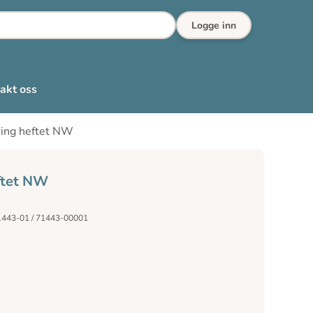
Logge inn
akt oss
ering heftet NW
eftet NW
1443-01 / 71443-00001