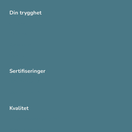
Din trygghet
Cookies
Personvern
Systemkrav
Varsling
Sertifiseringer
ISO 13485:2016
ISO 14001:2015
Kvalitet
Sikkerhetsdatablad (SDS)
Etisk Handel rapport