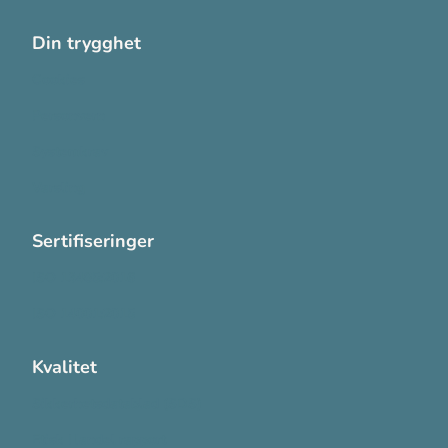
Din trygghet
Cookies
Personvern
Systemkrav
Varsling
Sertifiseringer
ISO 13485:2016
ISO 14001:2015
Kvalitet
Sikkerhetsdatablad (SDS)
Etisk Handel rapport