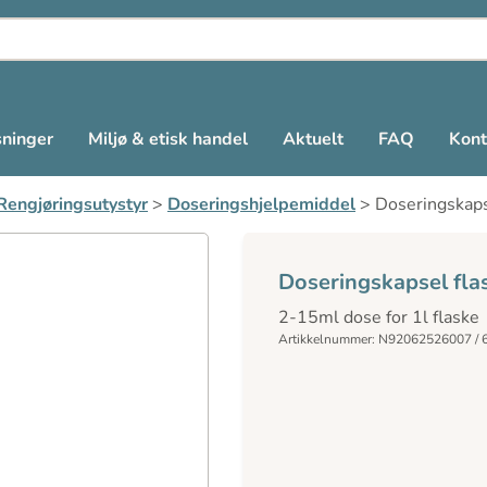
sninger
Miljø & etisk handel
Aktuelt
FAQ
Kont
Rengjøringsutystyr
>
Doseringshjelpemiddel
>
Doseringskaps
Doseringskapsel fla
2-15ml dose for 1l flaske
Artikkelnummer: N92062526007 / 