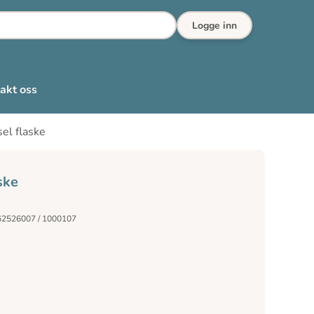
Logge inn
akt oss
el flaske
ske
62526007 / 1000107