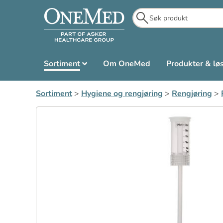
Sortiment
Om OneMed
Produkter & lø
Sortiment
>
Hygiene og rengjøring
>
Rengjøring
>