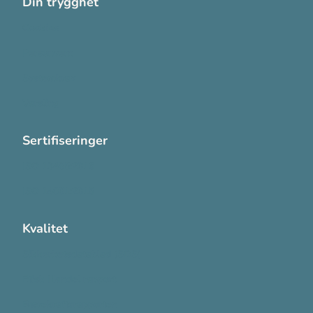
Din trygghet
Cookies
Personvern
Systemkrav
Varsling
Sertifiseringer
ISO 13485:2016
ISO 14001:2015
Kvalitet
Sikkerhetsdatablad (SDS)
Etisk Handel rapport
Bærekraftsrapporten