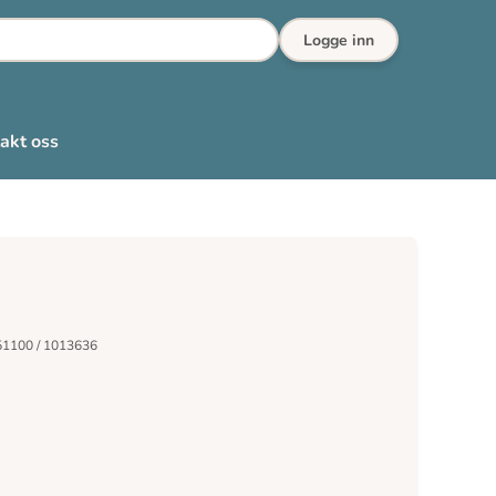
Logge inn
akt oss
51100 / 1013636