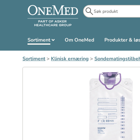
Sortiment
Om OneMed
Produkter & lø
Sortiment
>
Klinisk ernæring
>
Sondematingstilbe