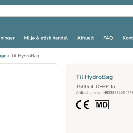
sninger
Miljø & etisk handel
Aktuelt
FAQ
Kont
hør
>
Til HydroBag
Til HydroBag
1500ml, DEHP-fri
Artikkelnummer: N523825206 / 77