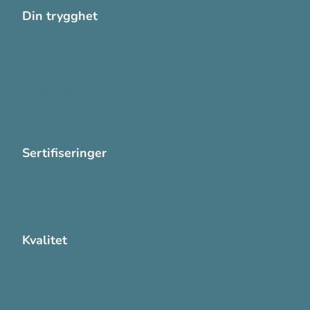
Din trygghet
Cookies
Personvern
Systemkrav
Varsling
Sertifiseringer
ISO 13485:2016
ISO 14001:2015
Kvalitet
Sikkerhetsdatablad (SDS)
Etisk Handel rapport