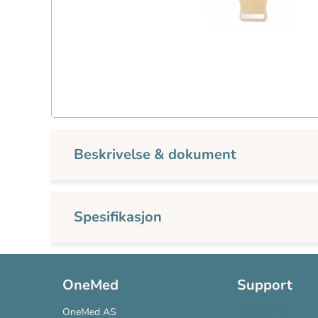
Beskrivelse & dokument
Spesifikasjon
OneMed
Support
OneMed AS
Kontakt oss