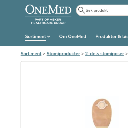
Sortiment
Om OneMed
Produkter & lø
Sortiment
>
Stomiprodukter
>
2-dels stomiposer