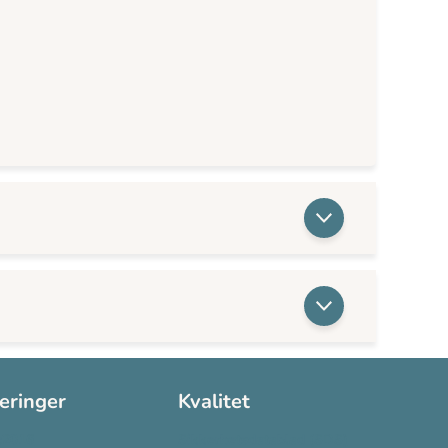
seringer
Kvalitet
:2016
Sikkerhetsdatablad (SDS)