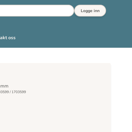
Logge inn
akt oss
70mm
03599 / 1703599