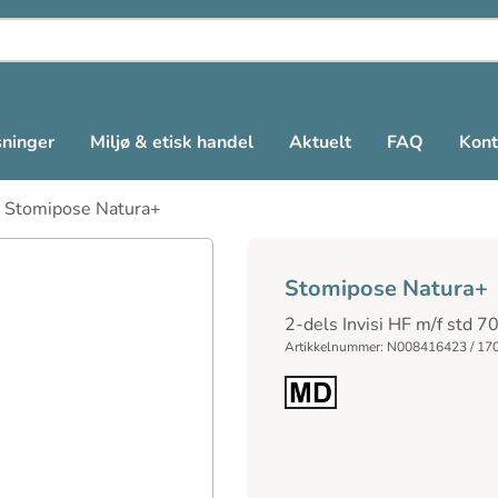
sninger
Miljø & etisk handel
Aktuelt
FAQ
Kont
>
Stomipose Natura+
Stomipose Natura+
2-dels Invisi HF m/f std 
Artikkelnummer: N008416423 / 17