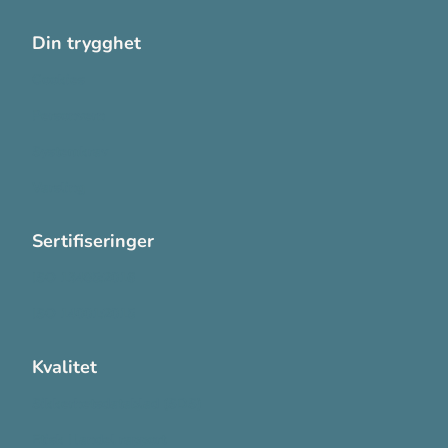
Din trygghet
Cookies
Personvern
Systemkrav
Varsling
Sertifiseringer
ISO 13485:2016
ISO 14001:2015
Kvalitet
Sikkerhetsdatablad (SDS)
Etisk Handel rapport