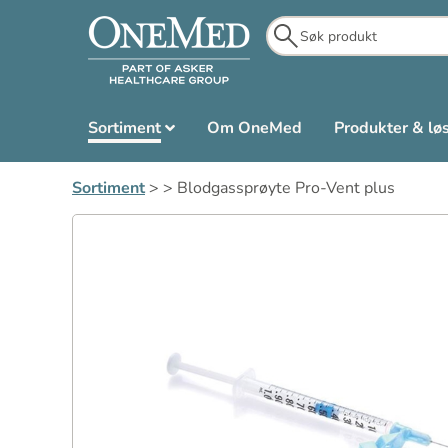
Sortiment
Om OneMed
Produkter & lø
Sortiment
>
>
Blodgassprøyte Pro-Vent plus