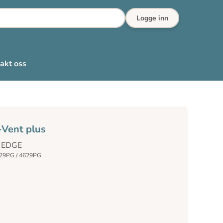
Logge inn
akt oss
-Vent plus
p EDGE
629PG / 4629PG