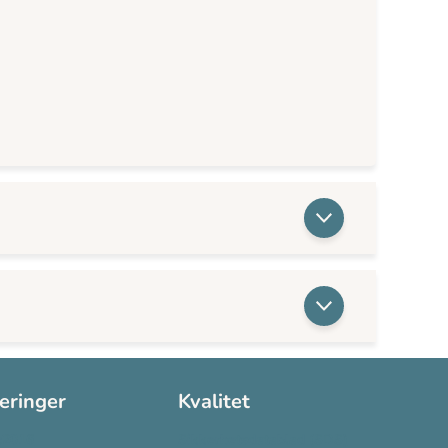
seringer
Kvalitet
:2016
Sikkerhetsdatablad (SDS)