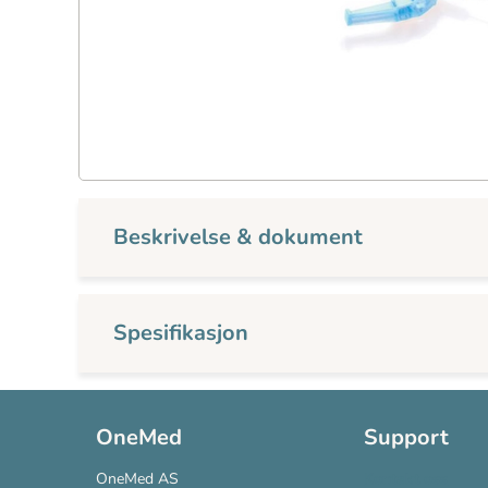
Beskrivelse & dokument
Spesifikasjon
OneMed
Support
OneMed AS
Kontakt oss