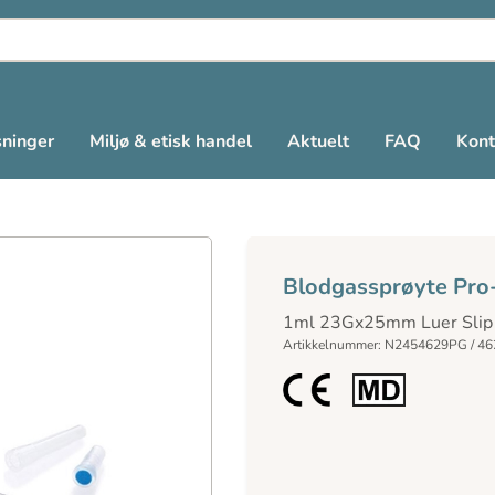
sninger
Miljø & etisk handel
Aktuelt
FAQ
Kont
Blodgassprøyte Pro
1ml 23Gx25mm Luer Sli
Artikkelnummer: N2454629PG / 4