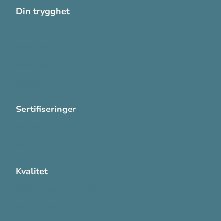
Din trygghet
Cookies
Personvern
Systemkrav
Varsling
Sertifiseringer
ISO 13485:2016
ISO 14001:2015
Kvalitet
Sikkerhetsdatablad (SDS)
Etisk Handel rapport