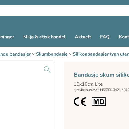
sninger
Miljø & etisk handel
Aktuelt
FAQ
Kont
nde bandasjer
>
Skumbandasje
>
Silikonbandasjer tynn ute
Bandasje skum silik
10x10cm Lite
Artikkelnummer: N558810421 / 81