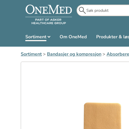
Sortiment
Om OneMed
Produkter & lø
Sortiment
>
Bandasjer og kompresjon
>
Absorbere