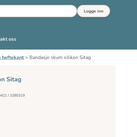
Logge inn
akt oss
n heftekant
>
Bandasje skum silikon Sitag
on Sitag
0421 / 1090319