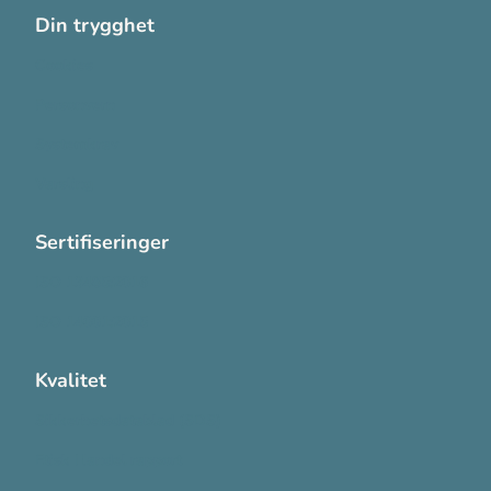
Din trygghet
Cookies
Personvern
Systemkrav
Varsling
Sertifiseringer
ISO 13485:2016
ISO 14001:2015
Kvalitet
Sikkerhetsdatablad (SDS)
Etisk Handel rapport