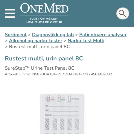
Sortiment
>
Diagnostikk og lab
>
Patientnære analyser
>
Alkohol og narko-tester
>
Narko-test Multi
>
Rustest multi, urin panel 8C
Rustest multi, urin panel 8C
SureStep™ Urine Test Panel 8C
Artikkelnummer: N502DOA184721 / DOA-184-721 / 4561409002