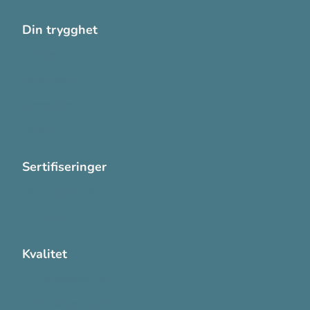
Din trygghet
Cookies
Personvern
Systemkrav
Varsling
Sertifiseringer
ISO 13485:2016
ISO 14001:2015
Kvalitet
Sikkerhetsdatablad (SDS)
Etisk Handel rapport