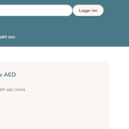
Logge inn
akt oss
ne AED
DDP-100 / 24743