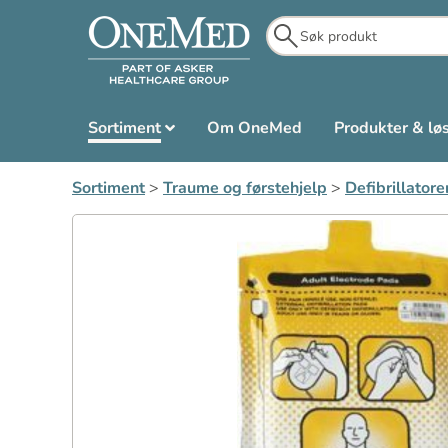
Sortiment
Om OneMed
Produkter & lø
Sortiment
>
Traume og førstehjelp
>
Defibrillatore