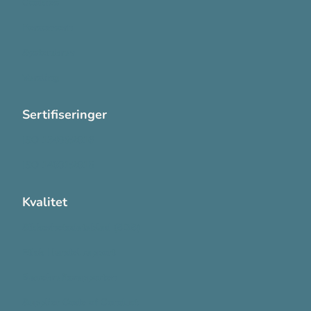
Cookies
Personvern
Systemkrav
Varsling
Sertifiseringer
ISO 13485:2016
ISO 14001:2015
Kvalitet
Sikkerhetsdatablad (SDS)
Etisk Handel rapport
Bærekraftsrapporten
Supplier Code of Conduct