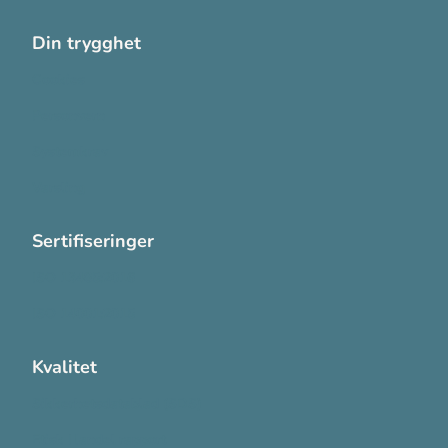
Din trygghet
Cookies
Personvern
Systemkrav
Varsling
Sertifiseringer
ISO 13485:2016
ISO 14001:2015
Kvalitet
Sikkerhetsdatablad (SDS)
Etisk Handel rapport