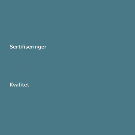
Personvern
Systemkrav
Varsling
Sertifiseringer
ISO 13485:2016
ISO 14001:2015
Kvalitet
Sikkerhetsdatablad (SDS)
Etisk Handel rapport
Bærekraftsrapporten
Supplier Code of Conduct