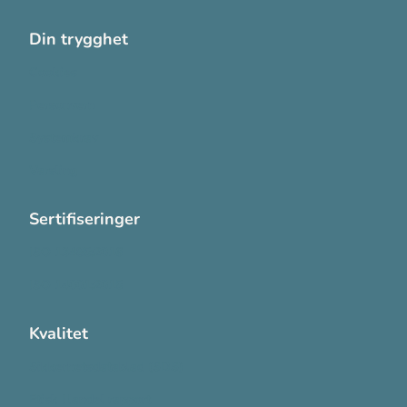
Din trygghet
Cookies
Personvern
Systemkrav
Varsling
Sertifiseringer
ISO 13485:2016
ISO 14001:2015
Kvalitet
Sikkerhetsdatablad (SDS)
Etisk Handel rapport