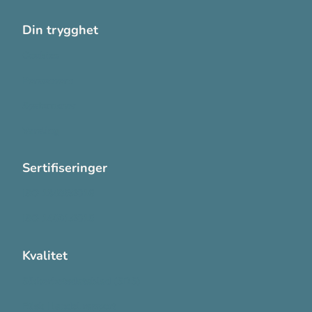
Din trygghet
Cookies
Personvern
Systemkrav
Varsling
Sertifiseringer
ISO 13485:2016
ISO 14001:2015
Kvalitet
Sikkerhetsdatablad (SDS)
Etisk Handel rapport