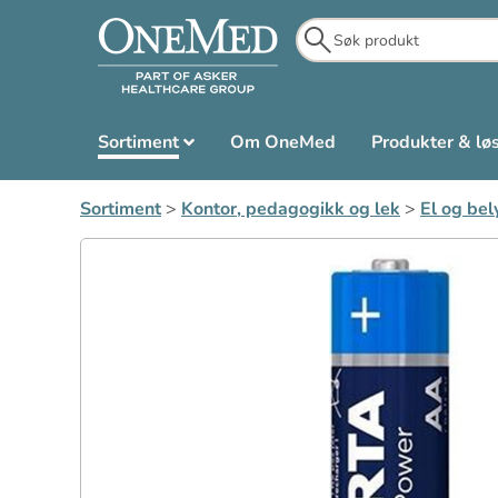
Sortiment
Om OneMed
Produkter & lø
Sortiment
>
Kontor, pedagogikk og lek
>
El og bel