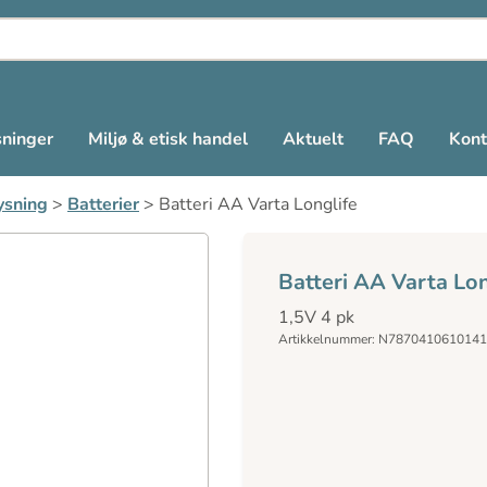
sninger
Miljø & etisk handel
Aktuelt
FAQ
Kont
ysning
>
Batterier
>
Batteri AA Varta Longlife
Batteri AA Varta Lon
1,5V 4 pk
Artikkelnummer: N7870410610141