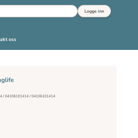
Logge inn
akt oss
glife
4 / 04106101414 / 04106101414