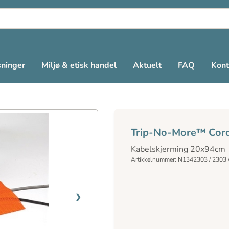
sninger
Miljø & etisk handel
Aktuelt
FAQ
Kont
Trip-No-More™ Cor
Kabelskjerming 20x94cm
Artikkelnummer: N1342303 / 2303 