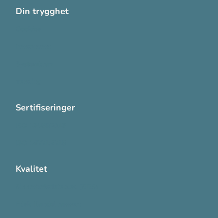
Din trygghet
Cookies
Personvern
Systemkrav
Varsling
Sertifiseringer
ISO 13485:2016
ISO 14001:2015
Kvalitet
Sikkerhetsdatablad (SDS)
Etisk Handel rapport