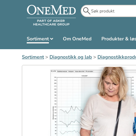
Sortiment
Om OneMed
Produkter & lø
Sortiment
>
Diagnostikk og lab
>
Diagnostikkprod