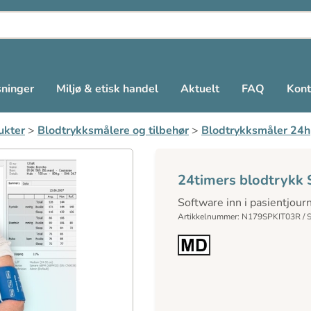
sninger
Miljø & etisk handel
Aktuelt
FAQ
Kont
ukter
>
Blodtrykksmålere og tilbehør
>
Blodtrykksmåler 24h
24timers blodtrykk 
Software inn i pasientjour
Artikkelnummer: N179SPKIT03R /