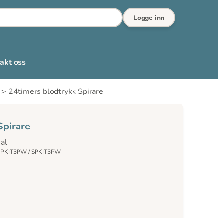
Logge inn
akt oss
>
24timers blodtrykk Spirare
Spirare
nal
 SPKIT3PW / SPKIT3PW