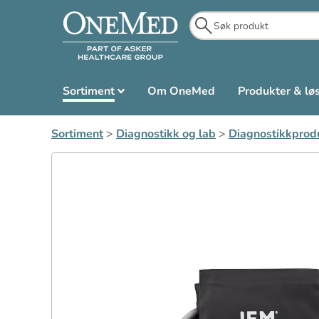
Sortiment
Om OneMed
Produkter & lø
Sortiment
>
Diagnostikk og lab
>
Diagnostikkprod