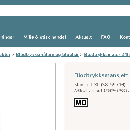
sninger
Miljø & etisk handel
Aktuelt
FAQ
Kont
ukter
>
Blodtrykksmålere og tilbehør
>
Blodtrykksmåler 24h
Blodtrykksmansjett 
Mansjett XL (38-55 CM)
Artikkelnummer: N179SPABPC05 