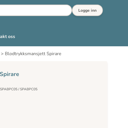
Logge inn
akt oss
>
Blodtrykksmansjett Spirare
Spirare
/ SPABPC05 / SPABPC05