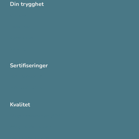
Din trygghet
Cookies
Personvern
Systemkrav
Varsling
Sertifiseringer
ISO 13485:2016
ISO 14001:2015
Kvalitet
Sikkerhetsdatablad (SDS)
Etisk Handel rapport
Bærekraftsrapporten