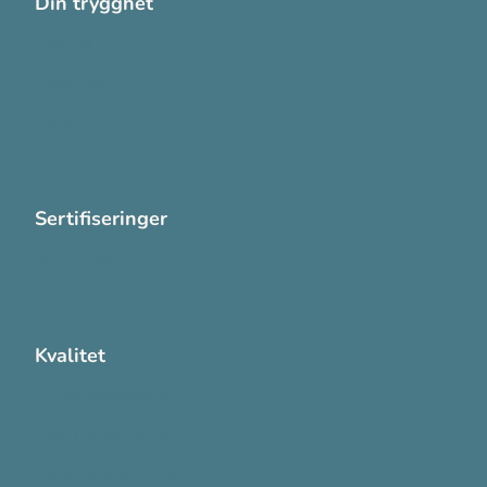
Din trygghet
Cookies
Personvern
Systemkrav
Varsling
Sertifiseringer
ISO 13485:2016
ISO 14001:2015
Kvalitet
Sikkerhetsdatablad (SDS)
Etisk Handel rapport
Bærekraftsrapporten