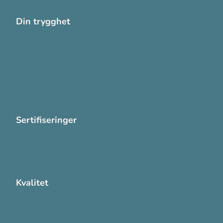
Din trygghet
Cookies
Personvern
Systemkrav
Varsling
Sertifiseringer
ISO 13485:2016
ISO 14001:2015
Kvalitet
Sikkerhetsdatablad (SDS)
Etisk Handel rapport