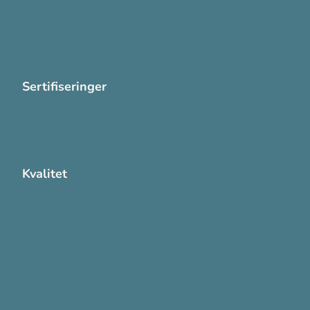
Systemkrav
Varsling
Sertifiseringer
ISO 13485:2016
ISO 14001:2015
Kvalitet
Sikkerhetsdatablad (SDS)
Etisk Handel rapport
Bærekraftsrapporten
Supplier Code of Conduct
Ecovadis