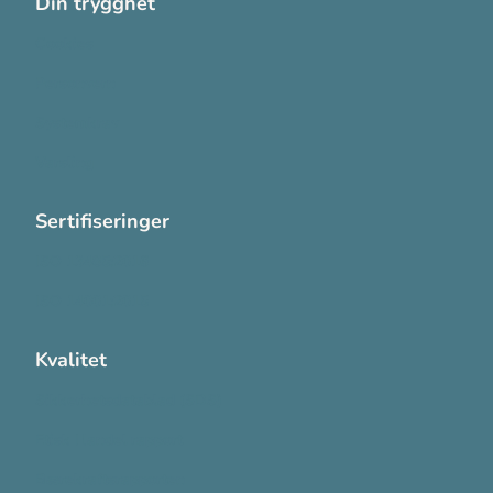
Din trygghet
Cookies
Personvern
Systemkrav
Varsling
Sertifiseringer
ISO 13485:2016
ISO 14001:2015
Kvalitet
Sikkerhetsdatablad (SDS)
Etisk Handel rapport
Bærekraftsrapporten