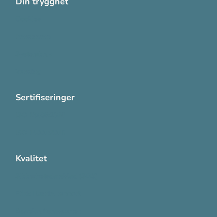
Din trygghet
Cookies
Personvern
Systemkrav
Varsling
Sertifiseringer
ISO 13485:2016
ISO 14001:2015
Kvalitet
Sikkerhetsdatablad (SDS)
Etisk Handel rapport
Bærekraftsrapporten